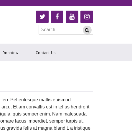
Link
Link
Link
Link
to
to
to
to
Search
Follow
Like
Subscribe
Follow
Submit
for:
us
us
to
us
on
on
us
on
Twitter
Facebook
on
Instagram
Donate
Contact Us
YouTube
s leo. Pellentesque mattis euismod
rcu. Etiam convallis est in tellus hendrerit
 ligula, quis semper enim. Nam malesuada
ornare lacus imperdiet, semper turpis ut,
s gravida felis at magna blandit, a tristique