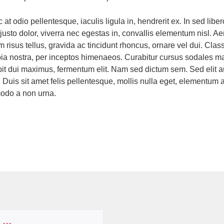
at odio pellentesque, iaculis ligula in, hendrerit ex. In sed libe
 justo dolor, viverra nec egestas in, convallis elementum nisl.
 risus tellus, gravida ac tincidunt rhoncus, ornare vel dui. Class
ia nostra, per inceptos himenaeos. Curabitur cursus sodales maur
pit dui maximus, fermentum elit. Nam sed dictum sem. Sed elit aug
. Duis sit amet felis pellentesque, mollis nulla eget, elementum 
do a non urna.