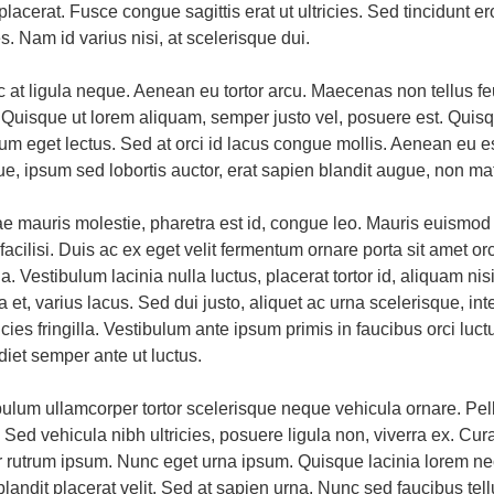
 placerat. Fusce congue sagittis erat ut ultricies. Sed tincidunt ero
es. Nam id varius nisi, at scelerisque dui.
 at ligula neque. Aenean eu tortor arcu. Maecenas non tellus feu
Quisque ut lorem aliquam, semper justo vel, posuere est. Quisque
dum eget lectus. Sed at orci id lacus congue mollis. Aenean eu e
que, ipsum sed lobortis auctor, erat sapien blandit augue, non mat
tae mauris molestie, pharetra est id, congue leo. Mauris euismod
facilisi. Duis ac ex eget velit fermentum ornare porta sit amet or
lla. Vestibulum lacinia nulla luctus, placerat tortor id, aliquam 
 et, varius lacus. Sed dui justo, aliquet ac urna scelerisque, i
ricies fringilla. Vestibulum ante ipsum primis in faucibus orci luc
diet semper ante ut luctus.
bulum ullamcorper tortor scelerisque neque vehicula ornare. Pe
. Sed vehicula nibh ultricies, posuere ligula non, viverra ex. Cur
r rutrum ipsum. Nunc eget urna ipsum. Quisque lacinia lorem ne
landit placerat velit. Sed at sapien urna. Nunc sed faucibus tell