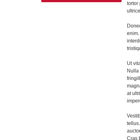
tortor
ultric
Donec
enim. 
inter
tristi
Ut vi
Nulla 
fringi
magna
at ult
imper
Vesti
tellus
aucto
Cras b