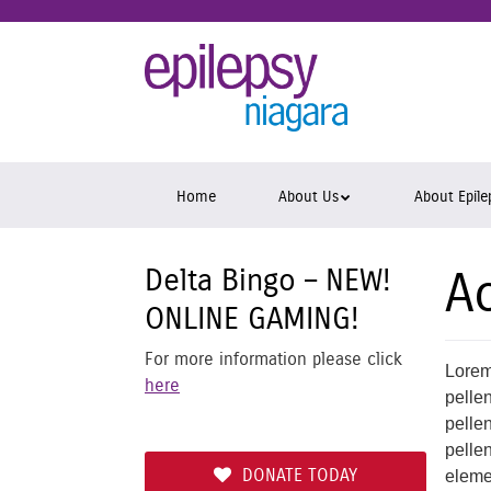
Skip
to
Epil
main
content
Niag
Skip
Home
About Us
About Epile
to
content
Delta Bingo – NEW!
Ac
ONLINE GAMING!
For more information please click
Lorem
here
pellen
pelle
pelle
DONATE TODAY
elemen