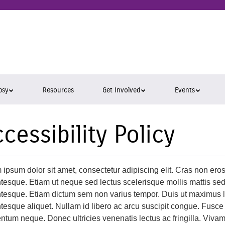
epsy
ara
psy
Resources
Get Involved
Events
cessibility Policy
 ipsum dolor sit amet, consectetur adipiscing elit. Cras non ero
tesque. Etiam ut neque sed lectus scelerisque mollis mattis sed a
ntesque. Etiam dictum sem non varius tempor. Duis ut maximus
ntesque aliquet. Nullam id libero ac arcu suscipit congue. Fusce 
tum neque. Donec ultricies venenatis lectus ac fringilla. Vivamu