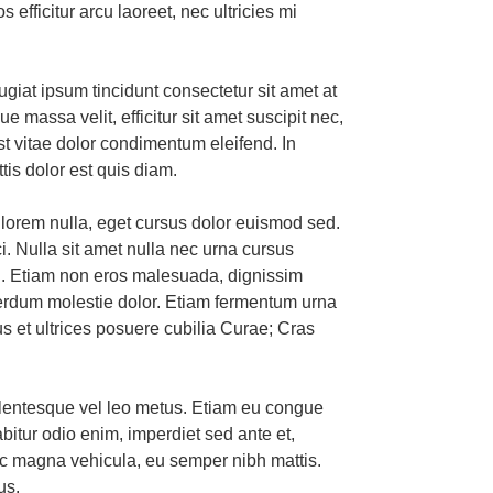
s efficitur arcu laoreet, nec ultricies mi
giat ipsum tincidunt consectetur sit amet at
 massa velit, efficitur sit amet suscipit nec,
st vitae dolor condimentum eleifend. In
tis dolor est quis diam.
 lorem nulla, eget cursus dolor euismod sed.
ci. Nulla sit amet nulla nec urna cursus
nisi. Etiam non eros malesuada, dignissim
nterdum molestie dolor. Etiam fermentum urna
tus et ultrices posuere cubilia Curae; Cras
llentesque vel leo metus. Etiam eu congue
abitur odio enim, imperdiet sed ante et,
c magna vehicula, eu semper nibh mattis.
us.