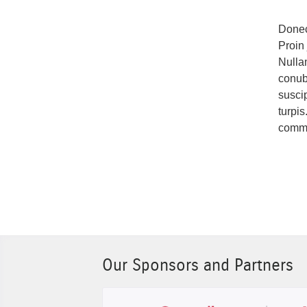
Donec 
Proin
Nullam
conub
susci
turpis
commo
Our Sponsors and Partners